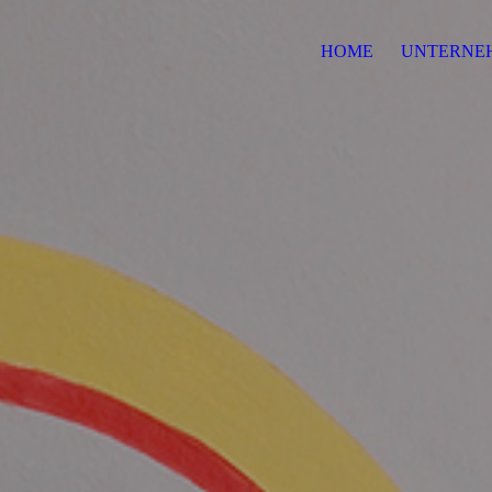
HOME
UNTERNE