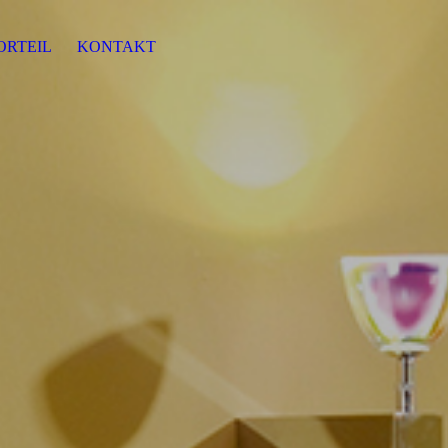
ORTEIL
KONTAKT